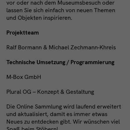
vor oder nach dem Museumsbesuch oder
FACEBOOK
KONTAKT
lassen Sie sich einfach von neuen Themen
INSTAGRAM
IMPRESSUM
und Objekten inspirieren.
LINKEDIN
DATENSCHUTZ
Projektteam
Ralf Bormann & Michael Zechmann-Khreis
Technische Umsetzung / Programmierung
M-Box GmbH
Plural OG – Konzept & Gestaltung
Die Online Sammlung wird laufend erweitert
und aktualisiert, damit es immer etwas
Neues zu entdecken gibt. Wir wünschen viel
Spaß beim Stöbern!