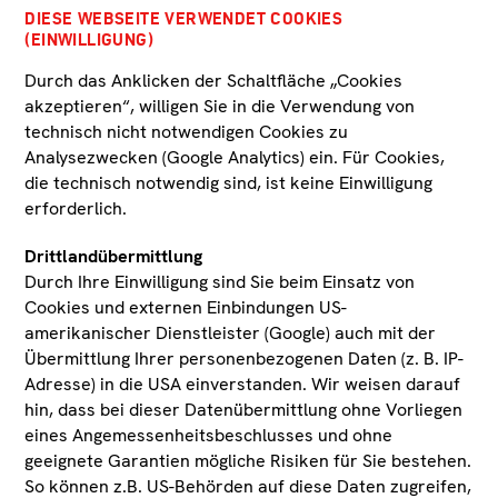
DIESE WEBSEITE VERWENDET COOKIES
Historische Sammlung
(EINWILLIGUNG)
Durch das Anklicken der Schaltfläche „Cookies
Erdwissenschaftliche Sammlung
akzeptieren“, willigen Sie in die Verwendung von
technisch nicht notwendigen Cookies zu
Analysezwecken (Google Analytics) ein. Für Cookies,
Moderne Sammlung
die technisch notwendig sind, ist keine Einwilligung
erforderlich.
Musiksammlung
Drittlandübermittlung
Durch Ihre Einwilligung sind Sie beim Einsatz von
Biowissenschaftliche Sammlung
Cookies und externen Einbindungen US-
amerikanischer Dienstleister (Google) auch mit der
Übermittlung Ihrer personenbezogenen Daten (z. B. IP-
Sammlung Tiroler Volkskunstmuseum
Adresse) in die USA einverstanden. Wir weisen darauf
hin, dass bei dieser Datenübermittlung ohne Vorliegen
eines Angemessenheitsbeschlusses und ohne
Tiroler Volksliedarchiv
geeignete Garantien mögliche Risiken für Sie bestehen.
So können z.B. US-Behörden auf diese Daten zugreifen,