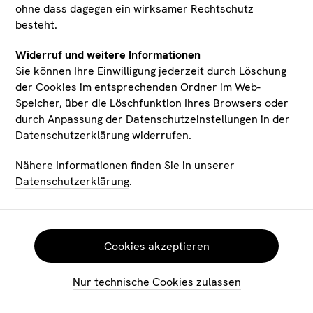
ohne dass dagegen ein wirksamer Rechtschutz
besteht.
Widerruf und weitere Informationen
Zu den Tiroler Landesmuseen
Sie können Ihre Einwilligung jederzeit durch Löschung
der Cookies im entsprechenden Ordner im Web-
Speicher, über die Löschfunktion Ihres Browsers oder
durch Anpassung der Datenschutzeinstellungen in der
Zum Verein Tiroler Landesmuseum
Datenschutzerklärung widerrufen.
Ferdinandeum
Nähere Informationen finden Sie in unserer
Datenschutzerklärung
.
Cookies akzeptieren
FACEBOOK
KONTAKT
INSTAGRAM
IMPRESSUM
Nur technische Cookies zulassen
LINKEDIN
DATENSCHUTZ