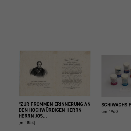
"ZUR FROMMEN ERINNERUNG AN
SCHIWACHS 
DEN HOCHWÜRDIGEN HERRN
um 1960
HERRN JOS…
[m 1854]