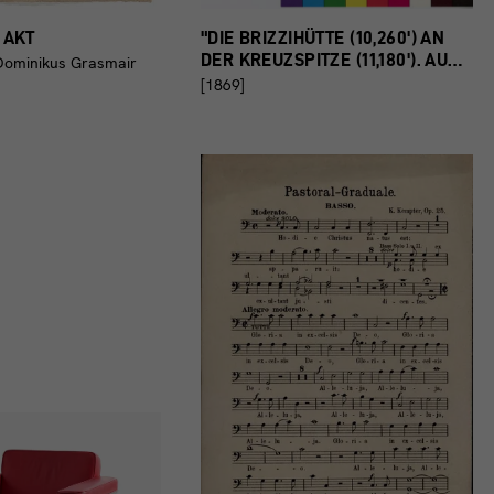
 AKT
"DIE BRIZZIHÜTTE (10,260') AN
DER KREUZSPITZE (11,180'). AU…
Dominikus Grasmair
[1869]