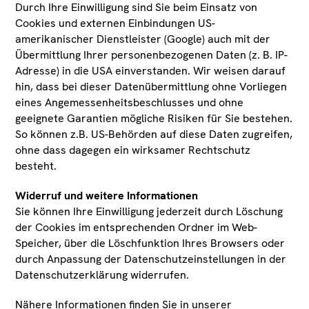
Durch Ihre Einwilligung sind Sie beim Einsatz von
entdecken gibt. Wir wünschen viel Spaß beim
Cookies und externen Einbindungen US-
Stöbern!
amerikanischer Dienstleister (Google) auch mit der
Übermittlung Ihrer personenbezogenen Daten (z. B. IP-
Adresse) in die USA einverstanden. Wir weisen darauf
hin, dass bei dieser Datenübermittlung ohne Vorliegen
mehr über die Online Sammlung
eines Angemessenheitsbeschlusses und ohne
geeignete Garantien mögliche Risiken für Sie bestehen.
So können z.B. US-Behörden auf diese Daten zugreifen,
ohne dass dagegen ein wirksamer Rechtschutz
besteht.
Widerruf und weitere Informationen
Zu den Tiroler Landesmuseen
Sie können Ihre Einwilligung jederzeit durch Löschung
der Cookies im entsprechenden Ordner im Web-
Speicher, über die Löschfunktion Ihres Browsers oder
durch Anpassung der Datenschutzeinstellungen in der
Zum Verein Tiroler Landesmuseum
Datenschutzerklärung widerrufen.
Ferdinandeum
Nähere Informationen finden Sie in unserer