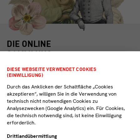
DIE ONLINE
SAMMLUNG
DIESE WEBSEITE VERWENDET COOKIES
Eine wahre Schatzkiste mit tausenden Werken –
(EINWILLIGUNG)
Die Online Sammlung der Tiroler Landesmuseen
umfasst eine Vielzahl von Kunst-, Kultur-, und
Durch das Anklicken der Schaltfläche „Cookies
Naturobjekten, die Sie schnell und einfach
akzeptieren“, willigen Sie in die Verwendung von
durchsuchen können. Informieren Sie sich über
technisch nicht notwendigen Cookies zu
spezielle Werke vor oder nach dem
Analysezwecken (Google Analytics) ein. Für Cookies,
Museumsbesuch oder lassen Sie sich einfach von
die technisch notwendig sind, ist keine Einwilligung
neuen Themen und Objekten inspirieren. Die
erforderlich.
Online Sammlung wird laufend erweitert und
Drittlandübermittlung
aktualisiert, damit es immer etwas Neues zu