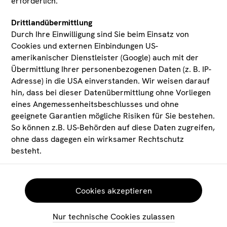
erforderlich.
Drittlandübermittlung
Durch Ihre Einwilligung sind Sie beim Einsatz von
Cookies und externen Einbindungen US-
amerikanischer Dienstleister (Google) auch mit der
Zu den Tiroler Landesmuseen
Übermittlung Ihrer personenbezogenen Daten (z. B. IP-
Adresse) in die USA einverstanden. Wir weisen darauf
hin, dass bei dieser Datenübermittlung ohne Vorliegen
Zum Verein Tiroler Landesmuseum
eines Angemessenheitsbeschlusses und ohne
Ferdinandeum
geeignete Garantien mögliche Risiken für Sie bestehen.
So können z.B. US-Behörden auf diese Daten zugreifen,
ohne dass dagegen ein wirksamer Rechtschutz
besteht.
Widerruf und weitere Informationen
Sie können Ihre Einwilligung jederzeit durch Löschung
Cookies akzeptieren
der Cookies im entsprechenden Ordner im Web-
FACEBOOK
KONTAKT
Speicher, über die Löschfunktion Ihres Browsers oder
INSTAGRAM
IMPRESSUM
Nur technische Cookies zulassen
LINKEDIN
DATENSCHUTZ
durch Anpassung der Datenschutzeinstellungen in der