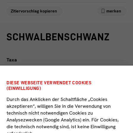
FACEBOOK
KONTAKT
Zitiervorschlag kopieren
merken
INSTAGRAM
IMPRESSUM
LINKEDIN
DATENSCHUTZ
SCHWALBENSCHWANZ
Taxa
Papilio machaon Linnaeus, 1758
Sammlung
DIESE WEBSEITE VERWENDET COOKIES
(EINWILLIGUNG)
Biowissenschaftliche Sammlung
Durch das Anklicken der Schaltfläche „Cookies
akzeptieren“, willigen Sie in die Verwendung von
Inv.-Nr.
technisch nicht notwendigen Cookies zu
TLM-737
Analysezwecken (Google Analytics) ein. Für Cookies,
die technisch notwendig sind, ist keine Einwilligung