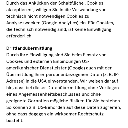
Zeichnung
Durch das Anklicken der Schaltfläche „Cookies
akzeptieren“, willigen Sie in die Verwendung von
ÄHNLICHE
technisch nicht notwendigen Cookies zu
Entstehungsgrund
WERKE NACH
Analysezwecken (Google Analytics) ein. Für Cookies,
Autonomes Kunstwerk
die technisch notwendig sind, ist keine Einwilligung
Datierung
erforderlich.
Wasserzeichen
Nicht geprüft
Drittlandübermittlung
Durch Ihre Einwilligung sind Sie beim Einsatz von
Erwerbung/Eigentum
Cookies und externen Einbindungen US-
amerikanischer Dienstleister (Google) auch mit der
Erworben 2025 im Rahmen des 39. Österreichischen
Übermittlung Ihrer personenbezogenen Daten (z. B. IP-
Grafikwettbewerbes als Preis der Bundeshauptstadt
Wien; Eigentum des Landes Tirol
Adresse) in die USA einverstanden. Wir weisen darauf
hin, dass bei dieser Datenübermittlung ohne Vorliegen
eines Angemessenheitsbeschlusses und ohne
geeignete Garantien mögliche Risiken für Sie bestehen.
So können z.B. US-Behörden auf diese Daten zugreifen,
ohne dass dagegen ein wirksamer Rechtschutz
besteht.