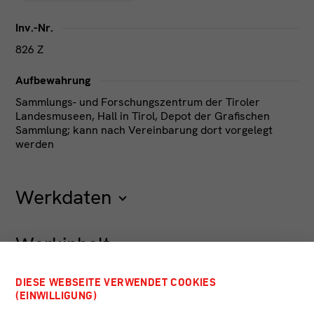
Inv.-Nr.
826 Z
Aufbewahrung
Sammlungs- und Forschungszentrum der Tiroler
Landesmuseen, Hall in Tirol, Depot der Grafischen
Sammlung; kann nach Vereinbarung dort vorgelegt
werden
Werkdaten
Entstehungszeit
Werkinhalt
21. Jahrhundert
Motivgattung
DIESE WEBSEITE VERWENDET COOKIES
Objektart
(EINWILLIGUNG)
Genre