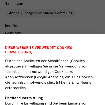
Sammlung
Ältere kunstgeschichtliche Sammlung
Inv.-Nr.
Gem/685
DIESE WEBSEITE VERWENDET COOKIES
(EINWILLIGUNG)
Durch das Anklicken der Schaltfläche „Cookies
akzeptieren“, willigen Sie in die Verwendung von
ÄHNLICHE
technisch nicht notwendigen Cookies zu
WERKE NACH
Analysezwecken (Google Analytics) ein. Für Cookies,
die technisch notwendig sind, ist keine Einwilligung
Künstler*in
Material
Datierung
erforderlich.
Drittlandübermittlung
Durch Ihre Einwilligung sind Sie beim Einsatz von